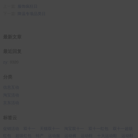
上一篇:
服饰疯狂日
下一篇:
降温专项品类日
最新文章
最近回复
zy
: 0320
分类
信息互动
淘宝活动
京东活动
标签云
促销活动
双十一
天猫双十一
淘宝双十一
双十一红包
双十一超级
红包
超级红包
特产
运动服
运动裤
运动鞋
十大运动鞋
运动鞋