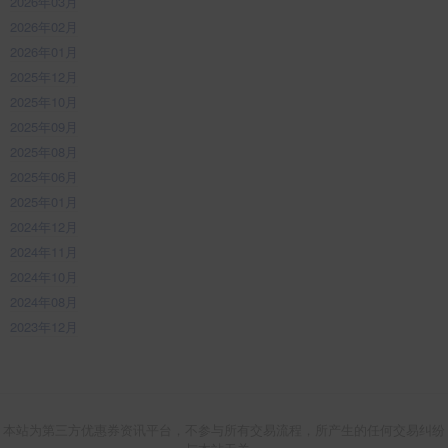
2026年03月
2026年02月
2026年01月
2025年12月
2025年10月
2025年09月
2025年08月
2025年06月
2025年01月
2024年12月
2024年11月
2024年10月
2024年08月
2023年12月
本站为第三方优惠券资讯平台，不参与所有交易流程，所产生的任何交易纠纷