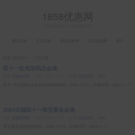
1858优惠网
发现淘宝京东大促优惠活动
淘宝活动
京东活动
淘宝优惠券
京东优惠券
资讯
标签 淘宝双十一 下的文章
双十一红包加码主会场
作者:
优惠发现官
时间:
2025-10-30
分类:
淘宝活动
评论
双十一红包加码主会场活动开始时间：2024-10-14，结束时间：2024-11-11
2024天猫双十一珠宝黄金会场
作者:
优惠发现官
时间:
2024-11-03
分类:
淘宝活动
评论
珠宝黄金活动开始时间：2024-10-28，结束时间：2024-11-11