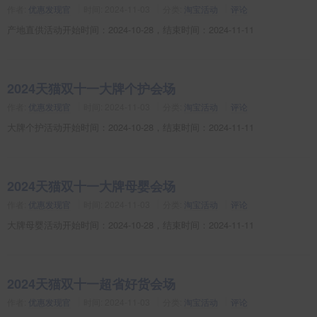
作者:
优惠发现官
时间:
2024-11-03
分类:
淘宝活动
评论
产地直供活动开始时间：2024-10-28，结束时间：2024-11-11
2024天猫双十一大牌个护会场
作者:
优惠发现官
时间:
2024-11-03
分类:
淘宝活动
评论
大牌个护活动开始时间：2024-10-28，结束时间：2024-11-11
2024天猫双十一大牌母婴会场
作者:
优惠发现官
时间:
2024-11-03
分类:
淘宝活动
评论
大牌母婴活动开始时间：2024-10-28，结束时间：2024-11-11
2024天猫双十一超省好货会场
作者:
优惠发现官
时间:
2024-11-03
分类:
淘宝活动
评论