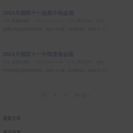
2024天猫双十一品质小电会场
作者:
优惠发现官
时间:
2024-10-28
分类:
淘宝活动
评论
品质小电活动开始时间：2024-10-28，结束时间：2024-11-11
2024天猫双十一中国质造会场
作者:
优惠发现官
时间:
2024-10-28
分类:
淘宝活动
评论
中国质造活动开始时间：2024-10-28，结束时间：2024-11-11
1
2
3
后一页 »
最新文章
最近回复