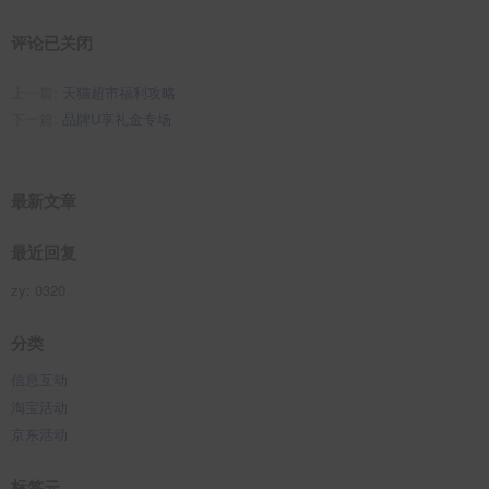
评论已关闭
上一篇:
天猫超市福利攻略
下一篇:
品牌U享礼金专场
最新文章
最近回复
zy
: 0320
分类
信息互动
淘宝活动
京东活动
标签云