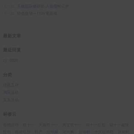
上一篇:
天猫国际健研馆-入会领80元券
下一篇:
特色會場—110V電器城
最新文章
最近回复
zy
: 0320
分类
信息互动
淘宝活动
京东活动
标签云
促销活动
双十一
天猫双十一
淘宝双十一
双十一红包
双十一超级
红包
超级红包
特产
运动服
运动裤
运动鞋
十大运动鞋
运动鞋