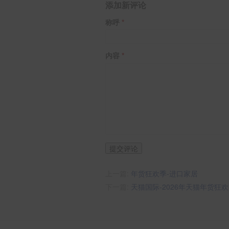
添加新评论
称呼
内容
提交评论
上一篇:
年货狂欢季-进口家居
下一篇:
天猫国际-2026年天猫年货狂