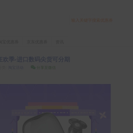
搜
索
关
键
字
淘宝优惠券
京东优惠券
资讯
货狂欢季-进口数码尖货可分期
分类:
淘宝活动
分享至微信